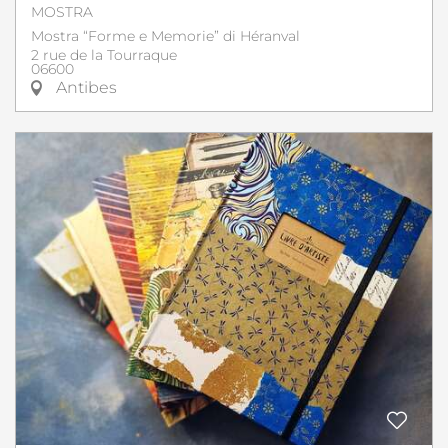
MOSTRA
Mostra “Forme e Memorie” di Héranval
2 rue de la Tourraque
06600
Antibes