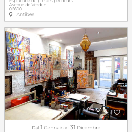
Esplanade du pré des pêcheurs
Avenue de Verdun
06600
Antibes
1
31
Dal
Gennaio
al
Dicembre