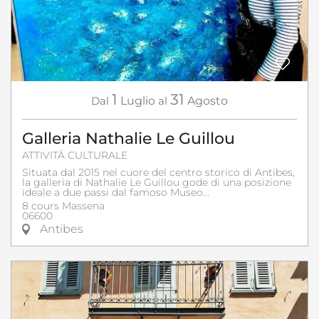
1
31
Dal
Luglio
al
Agosto
Galleria Nathalie Le Guillou
ATTIVITÀ CULTURALE
Situata dal 2015 nel cuore del centro storico di Antibes,
la galleria di Nathalie Le Guillou gode di una posizione
ideale a due passi dal famoso Museo...
8 cours Massena
06600
Antibes