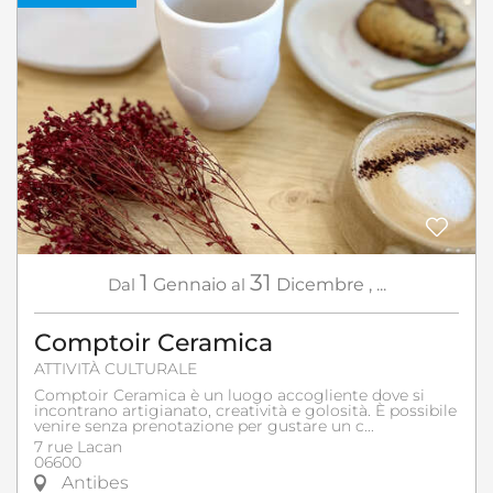
1
31
Dal
Gennaio
al
Dicembre
,
...
Comptoir Ceramica
ATTIVITÀ CULTURALE
Comptoir Ceramica è un luogo accogliente dove si
incontrano artigianato, creatività e golosità. È possibile
venire senza prenotazione per gustare un c...
7 rue Lacan
06600
Antibes