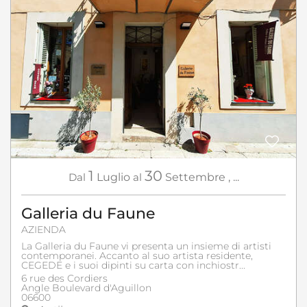
1
30
Dal
Luglio
al
Settembre
,
...
Galleria du Faune
AZIENDA
La Galleria du Faune vi presenta un insieme di artisti
contemporanei. Accanto al suo artista residente,
CEGEDE e i suoi dipinti su carta con inchiostr...
6 rue des Cordiers
Angle Boulevard d'Aguillon
06600