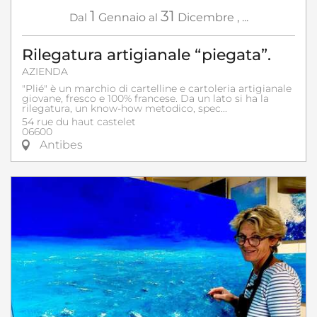
1
31
Dal
Gennaio
al
Dicembre
,
...
Rilegatura artigianale “piegata”.
AZIENDA
"Plié" è un marchio di cartelline e cartoleria artigianale
giovane, fresco e 100% francese. Da un lato si ha la
rilegatura, un know-how metodico, spec...
54 rue du haut castelet
06600
Antibes