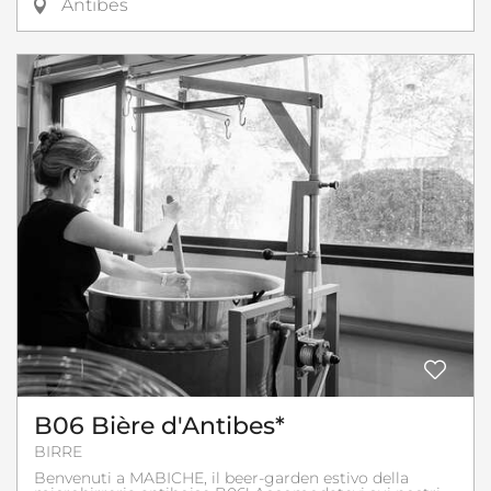
Antibes
B06 Bière d'Antibes*
BIRRE
Benvenuti a MABICHE, il beer-garden estivo della