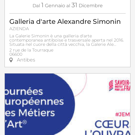
1
31
Dal
Gennaio
al
Dicembre
Galleria d'arte Alexandre Simonin
AZIENDA
La Galerie Simonin è una galleria d'arte
contemporanea antiboise e trasversale aperta nel 2016.
Situata nel cuore della città vecchia, la Galerie Ale...
2 rue de la Tourraque
06600
Antibes