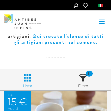
Skip to main content
Terra d'elezione degli artisti, forte
della sua ricchezza in materia di
artigianato e mestieri d'arte, Antibes
Juan-les-Pins ospita numerosi
artigiani.
Qui trovate l'elenco di tutti
gli artigiani presenti nel comune.
11
Lista
Filtro
Da
15 €
Adulti