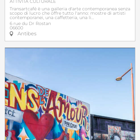
ATTIVITÀ CULTURALE
Transartcafé è una galleria d'arte contemporanea senza
scopo di lucro che offre tutto l'anno: mostre di artisti
contemporanei, una caffetteria, una li...
6 rue du Dr Rostan
06600
Antibes