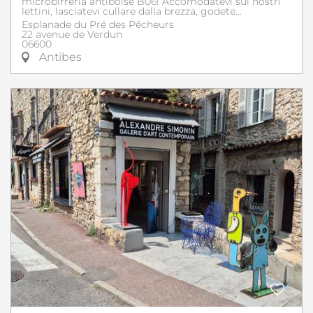
microbirreria antiboise B06! Accomodatevi sui nostri
lettini, lasciatevi cullare dalla brezza, godete...
Esplanade du Pré des Pêcheurs
22 avenue de Verdun
06600
Antibes