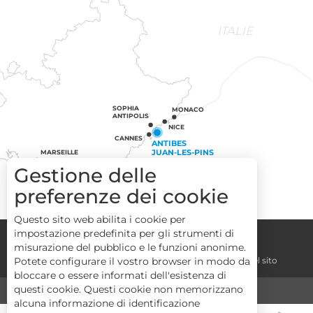
ITALIE
SOPHIA
MONACO
ANTIPOLIS
NICE
CANNES
ANTIBES
JUAN-LES-PINS
MARSEILLE
ST-TROPEZ
Gestione delle
preferenze dei cookie
Questo sito web abilita i cookie per
impostazione predefinita per gli strumenti di
Congressi
Gruppi
Area operatori
misurazione del pubblico e le funzioni anonime.
Note legali
Termini e condizioni
La mappa del sito
Potete configurare il vostro browser in modo da
bloccare o essere informati dell'esistenza di
questi cookie. Questi cookie non memorizzano
MEDIA
TURISMO E HANDICAP
alcuna informazione di identificazione