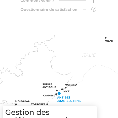
Comment venir ?
Questionnaire de satisfaction
MILAN
ITALIE
SOPHIA
MONACO
ANTIPOLIS
NICE
CANNES
ANTIBES
JUAN-LES-PINS
MARSEILLE
ST-TROPEZ
Gestion des