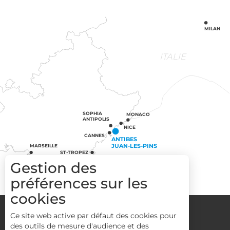
MILAN
ITALIE
SOPHIA
MONACO
ANTIPOLIS
NICE
CANNES
ANTIBES
JUAN-LES-PINS
MARSEILLE
ST-TROPEZ
Gestion des
préférences sur les
cookies
Groupes
Espace Pro
Media
Ce site web active par défaut des cookies pour
Mentions légales
CGV
Plan du site
des outils de mesure d'audience et des