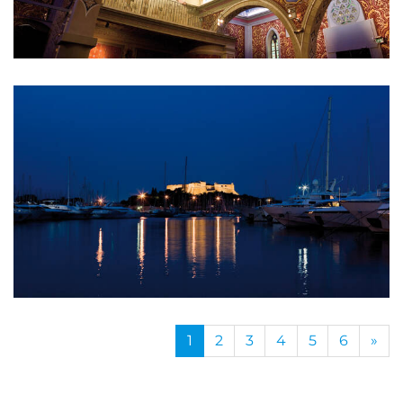
1
2
3
4
5
6
»