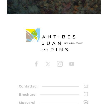
Contattaci
Brochure
Muoversi