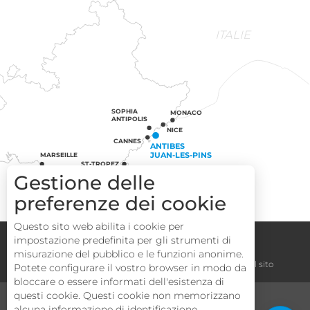
ITALIE
SOPHIA
MONACO
ANTIPOLIS
NICE
CANNES
ANTIBES
JUAN-LES-PINS
MARSEILLE
ST-TROPEZ
Gestione delle
preferenze dei cookie
Questo sito web abilita i cookie per
Congressi
Gruppi
Area operatori
impostazione predefinita per gli strumenti di
Descrizione
misurazione del pubblico e le funzioni anonime.
Note legali
Termini e condizioni
La mappa del sito
Potete configurare il vostro browser in modo da
Servizi
bloccare o essere informati dell'esistenza di
Tariffe
questi cookie. Questi cookie non memorizzano
MEDIA
TURISMO E HANDICAP
alcuna informazione di identificazione