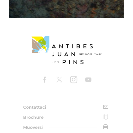
Contattaci
Brochure
Muoversi