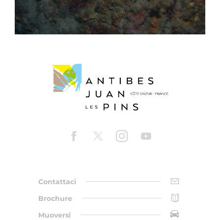
Contattaci
Brochure
Muoversi