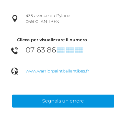
435 avenue du Pylone
06600
ANTIBES
Clicca per visualizzare il numero
07 63 86
▒▒ ▒▒ ▒▒
www.warriorpaintballantibes.fr
Segnala un errore