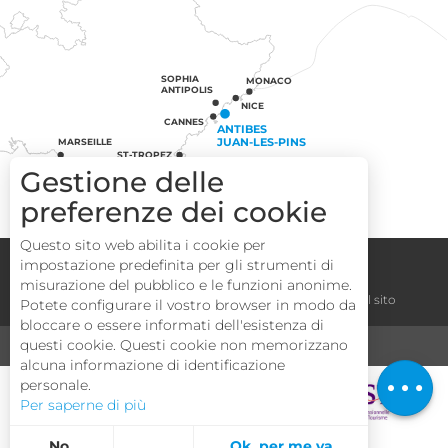
SOPHIA
MONACO
ANTIPOLIS
NICE
CANNES
ANTIBES
JUAN-LES-PINS
MARSEILLE
ST-TROPEZ
Gestione delle
preferenze dei cookie
Questo sito web abilita i cookie per
Congressi
Gruppi
Area operatori
impostazione predefinita per gli strumenti di
misurazione del pubblico e le funzioni anonime.
Note legali
Termini e condizioni
La mappa del sito
Potete configurare il vostro browser in modo da
Descrizione
bloccare o essere informati dell'esistenza di
Tariffe
questi cookie. Questi cookie non memorizzano
MEDIA
TURISMO E HANDICAP
alcuna informazione di identificazione
Apertura
personale.
Per saperne di più
No,
Ok, per me va