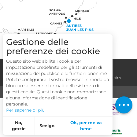
SOPHIA
MONACO
ANTIPOLIS
NICE
CANNES
ANTIBES
JUAN-LES-PINS
MARSEILLE
ST-TROPEZ
Gestione delle
preferenze dei cookie
Questo sito web abilita i cookie per
Congressi
Gruppi
Area operatori
impostazione predefinita per gli strumenti di
misurazione del pubblico e le funzioni anonime.
Note legali
Termini e condizioni
La mappa del sito
Potete configurare il vostro browser in modo da
bloccare o essere informati dell'esistenza di
Descrizione
questi cookie. Questi cookie non memorizzano
MEDIA
TURISMO E HANDICAP
alcuna informazione di identificazione
Tariffe
personale.
Per saperne di più
No,
Ok, per me va
Scelgo
grazie
bene
Statistiche e pubblico
Misurare le nostre prestazioni è importante!
Per valutare se il nostro sito è ottimizzato e soddisfa le vostre aspettative, misuriamo il nostro pubblico utilizzando soluzioni specializzate. Tutte le informazioni raccolte da questi cookie sono aggregate e quindi rese anonime.
Annunci personalizzati
Questi cookie possono essere impostati sul nostro sito web dai nostri partner pubblicitari. Possono essere utilizzati da queste aziende per profilare i vostri interessi e per fornirvi pubblicità pertinenti su altri siti web. Non memorizzano direttamente i dati personali, ma si basano sull'identificazione univoca del vostro browser e del vostro dispositivo Internet. Se non consentite questi cookie, la vostra pubblicità sarà meno mirata.
Ci permette di analizzare le statistiche delle visite al nostro sito.
Permette di aggiungere pulsanti di condivisione sui social network.