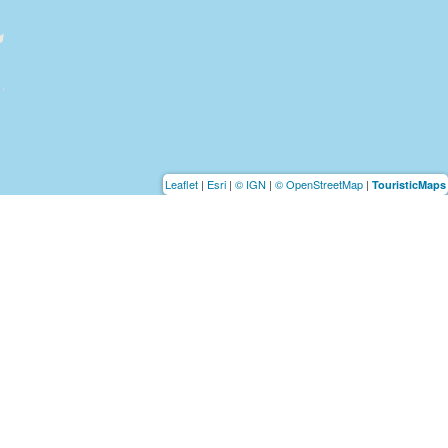
Leaflet
|
Esri
|
© IGN
|
© OpenStreetMap
|
TouristicMaps