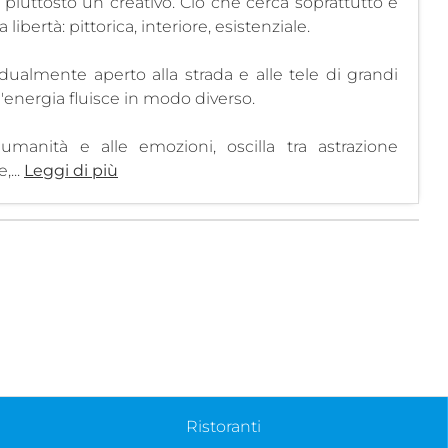
 piuttosto un creativo. Ciò che cerca soprattutto è
 libertà: pittorica, interiore, esistenziale.
adualmente aperto alla strada e alle tele di grandi
'energia fluisce in modo diverso.
umanità e alle emozioni, oscilla tra astrazione
,...
Leggi di più
Ristoranti