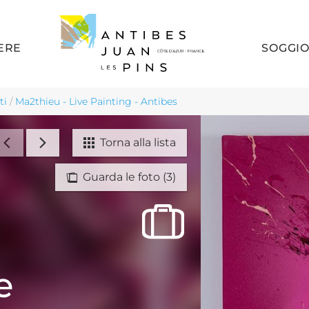
ERE
SOGGI
ti
/
Ma2thieu - Live Painting - Antibes
Torna alla lista
Guarda le foto (3)
e