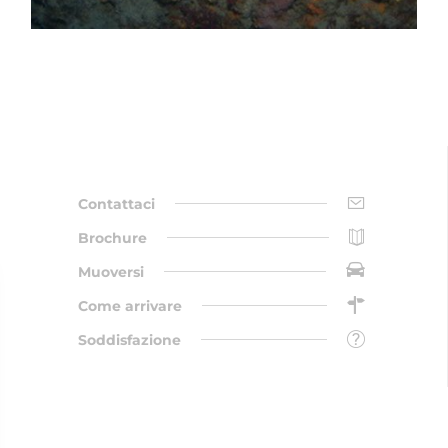
Contattaci
Brochure
Muoversi
Come arrivare
Soddisfazione