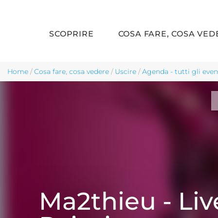
SCOPRIRE
COSA FARE, COSA VED
Skip to main content
Home
/
Cosa fare, cosa vedere
/
Uscire
/
Agenda - tutti gli even
Ma2thieu - Liv