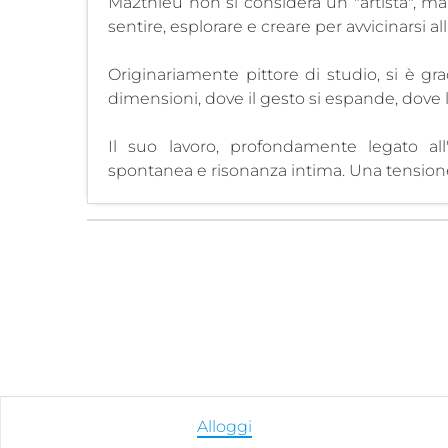
Ma2thieu non si considera un "artista", ma
sentire, esplorare e creare per avvicinarsi alla
Originariamente pittore di studio, si è gr
dimensioni, dove il gesto si espande, dove l
Il suo lavoro, profondamente legato all'
spontanea e risonanza intima. Una tensione
Alloggi