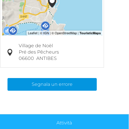
Village de Noël
Pré des Pêcheurs
06600
ANTIBES
Segnala un errore
Attività