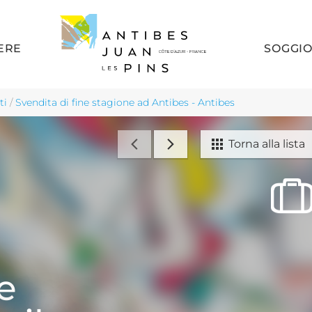
ERE
SOGGI
ti
/
Svendita di fine stagione ad Antibes - Antibes
Torna alla lista
e