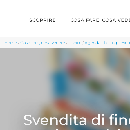
SCOPRIRE
COSA FARE, COSA VED
Skip to main content
Home
/
Cosa fare, cosa vedere
/
Uscire
/
Agenda - tutti gli even
Svendita di fin