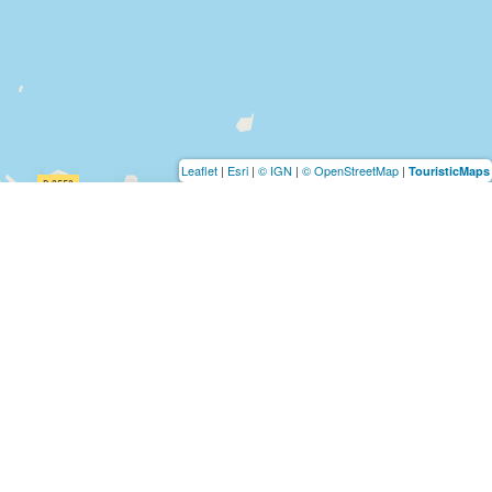
Leaflet
|
Esri
|
© IGN
|
© OpenStreetMap
|
TouristicMaps