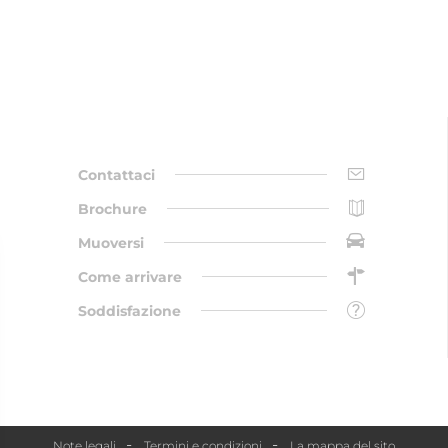
Contattaci
Brochure
Muoversi
Come arrivare
Soddisfazione
Note legali
Termini e condizioni
La mappa del sito