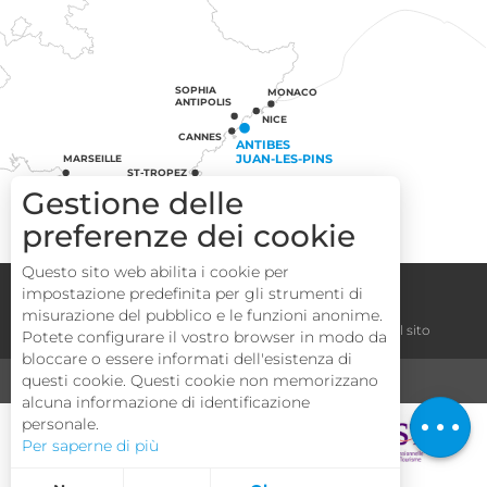
SOPHIA
MONACO
ANTIPOLIS
NICE
CANNES
ANTIBES
JUAN-LES-PINS
MARSEILLE
ST-TROPEZ
Gestione delle
preferenze dei cookie
Questo sito web abilita i cookie per
Congressi
Gruppi
Area operatori
impostazione predefinita per gli strumenti di
Descrizione
misurazione del pubblico e le funzioni anonime.
Note legali
Termini e condizioni
La mappa del sito
Potete configurare il vostro browser in modo da
Servizi
bloccare o essere informati dell'esistenza di
Tariffe
questi cookie. Questi cookie non memorizzano
MEDIA
TURISMO E HANDICAP
alcuna informazione di identificazione
Apertura
personale.
Per saperne di più