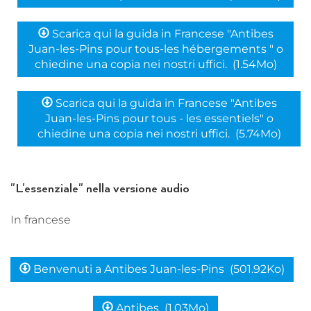
Scarica qui la guida in Francese "Antibes
Juan-les-Pins pour tous-les hébergements " o
chiedine una copia nei nostri uffici.
(1.54Mo)
Scarica qui la guida in Francese "Antibes
Juan-les-Pins pour tous - les essentiels" o
chiedine una copia nei nostri uffici.
(5.74Mo)
"L'essenziale" nella versione audio
In francese
Benvenuti a Antibes Juan-les-Pins
(501.92Ko)
Antibes
(1.03Mo)