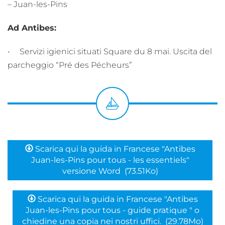
– Juan-les-Pins
Ad Antibes:
• Servizi igienici situati Square du 8 mai. Uscita del
parcheggio “Pré des Pécheurs”
Scarica qui la guida in Francese "Antibes
Juan-les-Pins pour tous - les essentiels"
versione Word
(73.51Ko)
Scarica qui la guida in Francese "Antibes
Juan-les-Pins pour tous - guide pratique " o
chiedine una copia nei nostri uffici.
(29.78Mo)