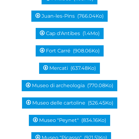
Juan-les-Pins
(766.04Ko)
Cap d'Antibes
(1.4Mo)
Fort Carré
(908.06Ko)
Mercati
(637.48Ko)
Museo di archeologia
(770.08Ko)
Museo delle cartoline
(526.45Ko)
Museo "Peynet"
(834.16Ko)
Museo "Picasso"
(921.51Ko)