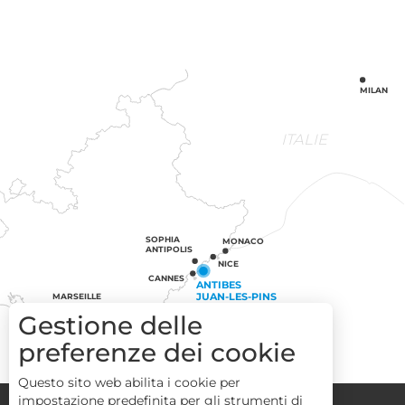
MILAN
ITALIE
SOPHIA
MONACO
ANTIPOLIS
NICE
CANNES
ANTIBES
JUAN-LES-PINS
MARSEILLE
ST-TROPEZ
Gestione delle
preferenze dei cookie
Questo sito web abilita i cookie per
impostazione predefinita per gli strumenti di
Congressi
Gruppi
Area operatori