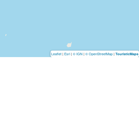
Leaflet
|
Esri
|
© IGN
|
© OpenStreetMap
|
TouristicMaps