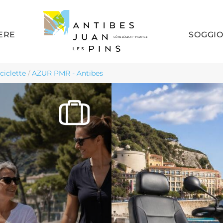
ERE
SOGGI
iciclette
/
AZUR PMR - Antibes