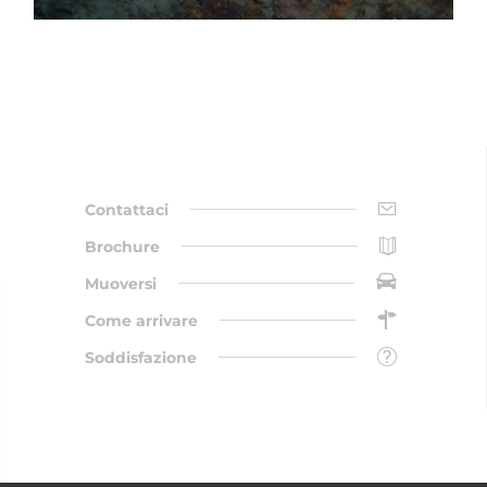
Contattaci
Brochure
Muoversi
Come arrivare
Soddisfazione