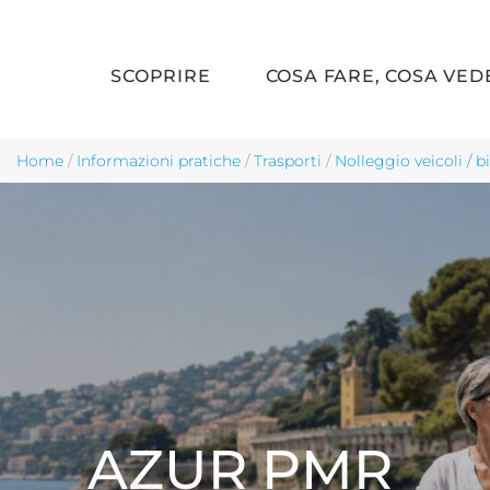
SCOPRIRE
COSA FARE, COSA VED
Skip to main content
Home
/
Informazioni pratiche
/
Trasporti
/
Nolleggio veicoli / b
AZUR PMR