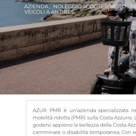
AZIENDA , NOLEGGIO SCOOTER/MOTO , N
VEICOLI
A ANTIBES
AZUR PMR è un’azienda specializzata nel
mobilità ridotta (PMR) sulla Costa Azzurra. 
godersi appieno la bellezza della Costa Azzur
camminare o disabilità temporanea. Con sed