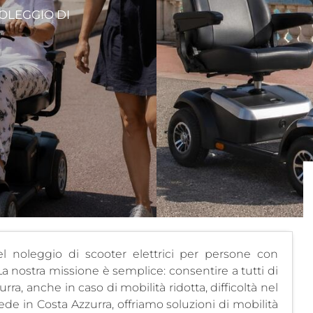
OLEGGIO DI
 noleggio di scooter elettrici per persone con
La nostra missione è semplice: consentire a tutti di
ra, anche in caso di mobilità ridotta, difficoltà nel
e in Costa Azzurra, offriamo soluzioni di mobilità