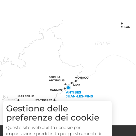
MILAN
ITALIE
SOPHIA
MONACO
ANTIPOLIS
NICE
CANNES
ANTIBES
JUAN-LES-PINS
MARSEILLE
ST-TROPEZ
Gestione delle
preferenze dei cookie
Questo sito web abilita i cookie per
Congressi
Gruppi
Area operatori
impostazione predefinita per gli strumenti di