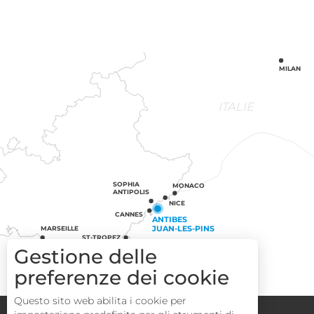
MILAN
ITALIE
SOPHIA
MONACO
ANTIPOLIS
NICE
CANNES
ANTIBES
JUAN-LES-PINS
MARSEILLE
ST-TROPEZ
Gestione delle
preferenze dei cookie
Questo sito web abilita i cookie per
Congressi
Gruppi
Area operatori