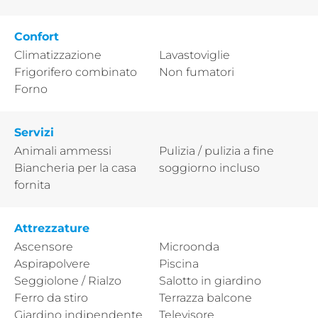
Confort
Climatizzazione
Lavastoviglie
Frigorifero combinato
Non fumatori
Forno
Servizi
Animali ammessi
Pulizia / pulizia a fine
Biancheria per la casa
soggiorno incluso
fornita
Attrezzature
Ascensore
Microonda
Aspirapolvere
Piscina
Seggiolone / Rialzo
Salotto in giardino
Ferro da stiro
Terrazza balcone
Giardino indipendente
Televisore