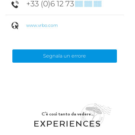
+33 (0)6 12 73
▒▒ ▒▒ ▒▒
www.vrbo.com
Segnala un errore
C'è così tanto da vedere...
EXPERIENCES