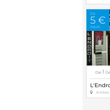
Da
5 €
Adulti
1
Dal
Ge
L'Endro
Antibes