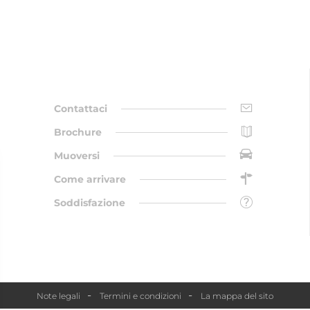
Contattaci
Brochure
Muoversi
Come arrivare
Soddisfazione
Note legali
Termini e condizioni
La mappa del sito