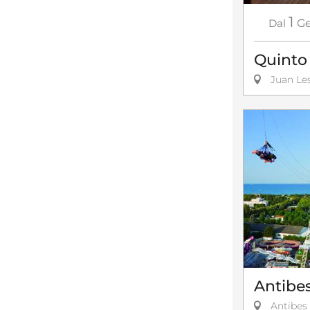
1
Dal
Ge
Quinto 
Juan Les
Antibe
Antibes