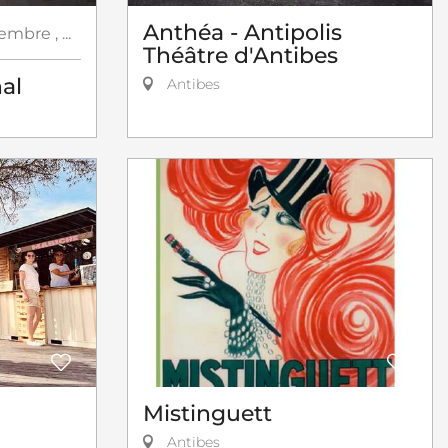
Anthéa - Antipolis
cembre
,
...
Théâtre d'Antibes
al
Antibes
Mistinguett
Antibes