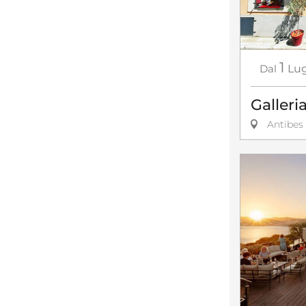
1
Dal
Lug
Galleri
Antibes