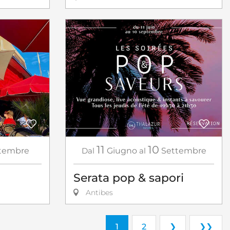
11
10
tembre
Dal
Giugno
al
Settembre
Serata pop & sapori
Antibes
1
2
❯
❯❯