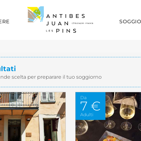
ERE
SOGGI
ultati
ande scelta per preparare il tuo soggiorno
Da
7 €
Adulti