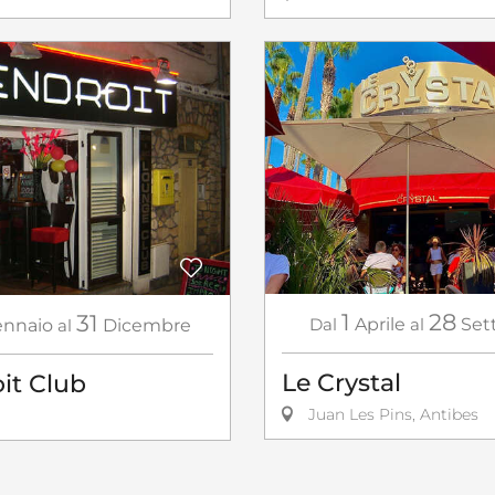
1
28
31
Dal
Aprile
al
Set
nnaio
al
Dicembre
Le Crystal
it Club
Juan Les Pins, Antibes