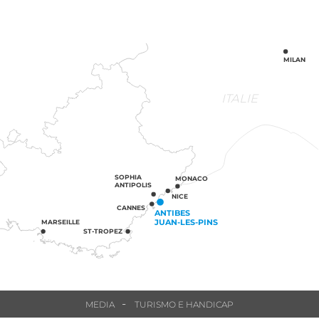
MILAN
ITALIE
SOPHIA
MONACO
ANTIPOLIS
NICE
CANNES
ANTIBES
JUAN-LES-PINS
MARSEILLE
ST-TROPEZ
MEDIA
TURISMO E HANDICAP