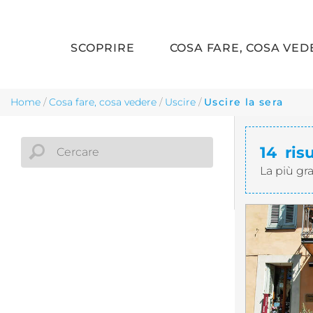
SCOPRIRE
COSA FARE, COSA VED
Skip to main content
Home
/
Cosa fare, cosa vedere
/
Uscire
/
Uscire la sera
14
ris
La più gr