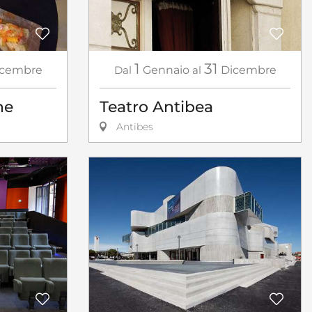
1
31
icembre
Dal
Gennaio
al
Dicembre
ne
Teatro Antibea
Antibes