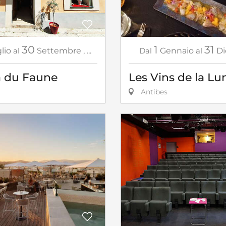
30
1
31
lio
al
Settembre
,
...
Dal
Gennaio
al
D
a du Faune
Les Vins de la Lu
Antibes