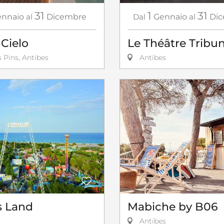
31
1
31
nnaio
al
Dicembre
Dal
Gennaio
al
Di
Cielo
Le Théâtre Tribun
 Pins, Antibes
Antibes
s Land
Mabiche by B06
Antibes