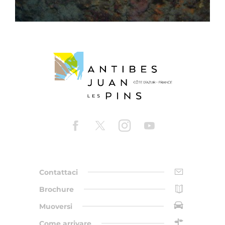
Contattaci
Brochure
Muoversi
Come arrivare