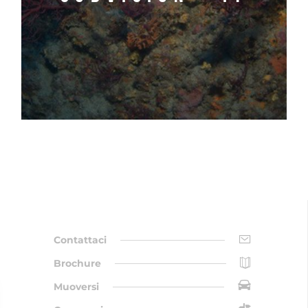
Contattaci
Brochure
Muoversi