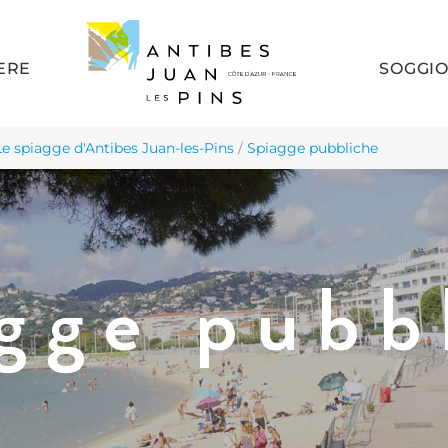
ERE
SOGGI
Le spiagge d'Antibes Juan-les-Pins
/
Spiagge pubbliche
gge pubb