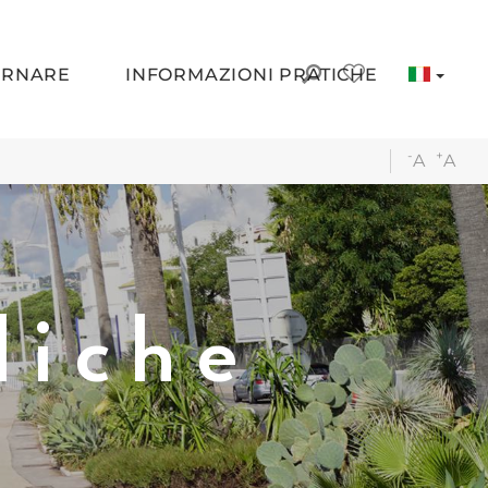
ORNARE
INFORMAZIONI PRATICHE
-
+
A
A
liche