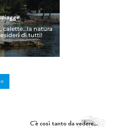
spiagge
i, calette…la natura
esideri di tutti!
te
C'è così tanto da vedere...