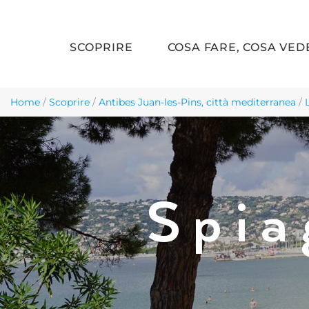
SCOPRIRE
COSA FARE, COSA VED
Skip to main content
Home
/
Scoprire
/
Antibes Juan-les-Pins, città mediterranea
/
Spia