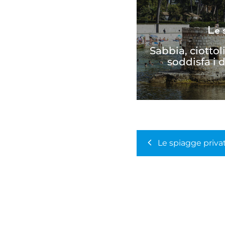
Le 
Sabbia, ciottol
soddisfa i d
Le spiagge priva