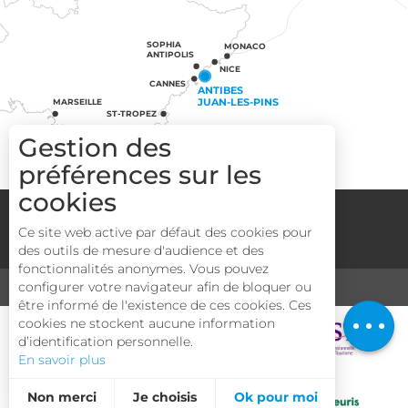
SOPHIA
MONACO
ANTIPOLIS
NICE
CANNES
ANTIBES
JUAN-LES-PINS
MARSEILLE
ST-TROPEZ
Gestion des
préférences sur les
cookies
Groupes
Espace Pro
Media
Description
Ce site web active par défaut des cookies pour
Mentions légales
CGV
Plan du site
des outils de mesure d'audience et des
Prestations
fonctionnalités anonymes. Vous pouvez
Tarifs
configurer votre navigateur afin de bloquer ou
MÉDIATHÈQUE
TOURISME & HANDICAP
être informé de l'existence de ces cookies. Ces
Ouvertures
cookies ne stockent aucune information
d’identification personnelle.
En savoir plus
Non merci
Je choisis
Ok pour moi