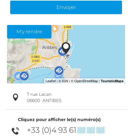
Envoyer
M'y rendre
7 rue Lacan
06600
ANTIBES
Cliquez pour afficher le(s) numéro(s)
+33 (0)4 93 61
▒▒ ▒▒ ▒▒