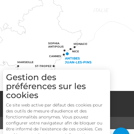
ITALIE
SOPHIA
MONACO
ANTIPOLIS
NICE
CANNES
ANTIBES
JUAN-LES-PINS
MARSEILLE
ST-TROPEZ
Gestion des
préférences sur les
cookies
Groupes
Espace Pro
Media
Ce site web active par défaut des cookies pour
Mentions légales
CGV
Plan du site
des outils de mesure d'audience et des
Description
fonctionnalités anonymes. Vous pouvez
Prestations
configurer votre navigateur afin de bloquer ou
MÉDIATHÈQUE
TOURISME & HANDICAP
être informé de l'existence de ces cookies. Ces
Ouvertures