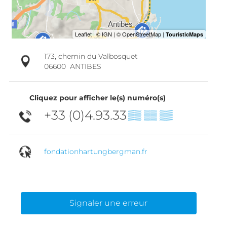
173, chemin du Valbosquet
06600
ANTIBES
Cliquez pour afficher le(s) numéro(s)
+33 (0)4.93.33
▒▒ ▒▒ ▒▒
fondationhartungbergman.fr
Signaler une erreur