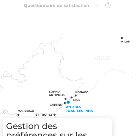
Questionnaire de satisfaction
MILAN
ITALIE
SOPHIA
MONACO
ANTIPOLIS
NICE
CANNES
ANTIBES
JUAN-LES-PINS
MARSEILLE
ST-TROPEZ
Gestion des
préférences sur les