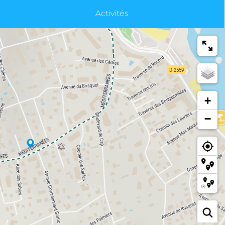
Activités
+
−