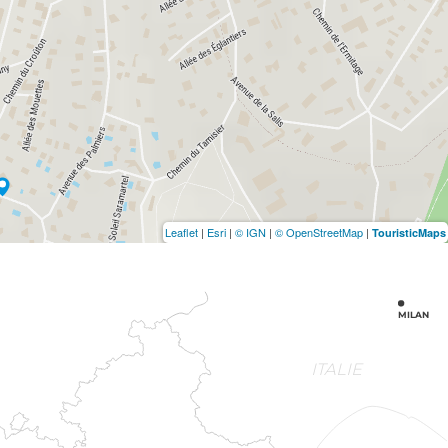
Leaflet
|
Esri
|
© IGN
|
© OpenStreetMap
|
TouristicMaps
MILAN
ITALIE