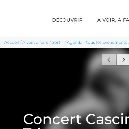
DÉCOUVRIR
A VOIR, À F
Aller au contenu principal
Accueil
/
A voir, à faire
/
Sortir
/
Agenda - tous les événements
Concert Casci