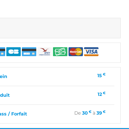
€
15
lein
€
12
éduit
€
€
De
30
à
39
ass / Forfait