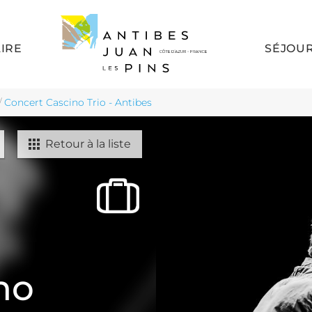
AIRE
SÉJOU
/
Concert Cascino Trio - Antibes
Retour à la liste
no