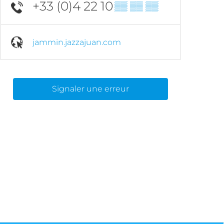
+33 (0)4 22 10
▒▒ ▒▒ ▒▒
jammin.jazzajuan.com
Signaler une erreur