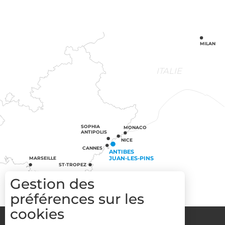
MILAN
ITALIE
SOPHIA
MONACO
ANTIPOLIS
NICE
CANNES
ANTIBES
JUAN-LES-PINS
MARSEILLE
ST-TROPEZ
Gestion des
préférences sur les
cookies
Groupes
Espace Pro
Media