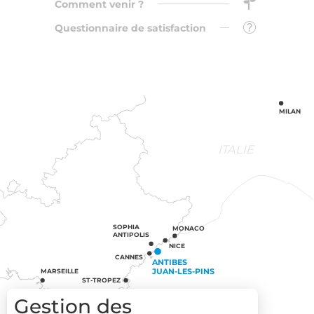
Comment venir ?
Questionnaire de satisfaction
MILAN
ITALIE
SOPHIA
MONACO
ANTIPOLIS
NICE
CANNES
ANTIBES
JUAN-LES-PINS
MARSEILLE
ST-TROPEZ
Gestion des