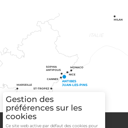
MILAN
ITALIE
SOPHIA
MONACO
ANTIPOLIS
NICE
CANNES
ANTIBES
JUAN-LES-PINS
MARSEILLE
ST-TROPEZ
Gestion des
préférences sur les
cookies
Groupes
Espace Pro
Media
Description
Ce site web active par défaut des cookies pour