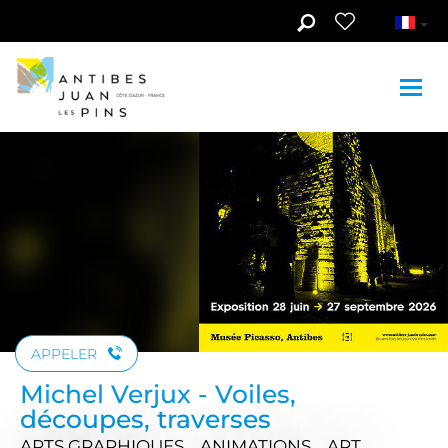
Aller au contenu principal
APPELER
Michel Verjux - Voiles,
découpes, traverses
ARTS GRAPHIQUES , ANIMATIONS , ART