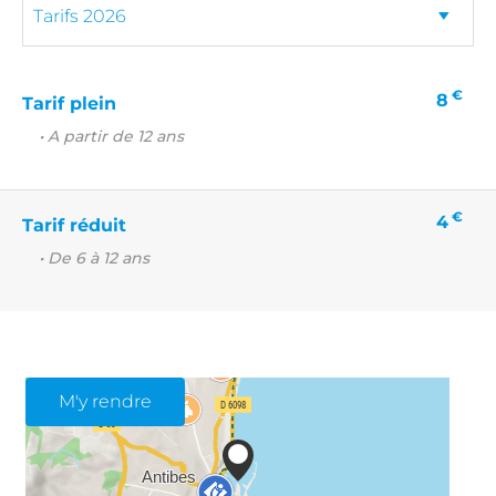
€
8
Tarif plein
• A partir de 12 ans
€
4
Tarif réduit
• De 6 à 12 ans
M'y rendre