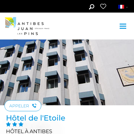
Aller au contenu principal
Voir les photos (4)
APPELER
Hôtel de l'Etoile
HÔTEL
À ANTIBES