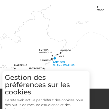
MILAN
ITALIE
SOPHIA
MONACO
ANTIPOLIS
NICE
CANNES
ANTIBES
JUAN-LES-PINS
MARSEILLE
ST-TROPEZ
Gestion des
préférences sur les
cookies
Groupes
Espace Pro
Media
Ce site web active par défaut des cookies pour
Mentions légales
CGV
Plan du site
des outils de mesure d'audience et des
Description