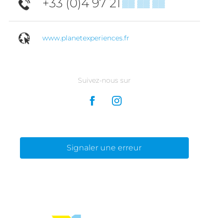
+33 (0)4 97 21
▒▒ ▒▒ ▒▒
www.planetexperiences.fr
Suivez-nous sur
Signaler une erreur