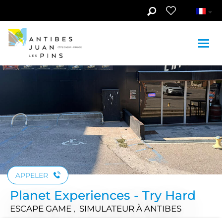
Aller au contenu principal
Voir les photos (3)
APPELER
Planet Experiences - Try Hard
ESCAPE GAME , SIMULATEUR
À ANTIBES