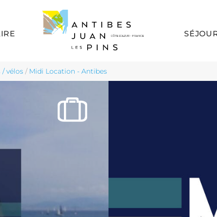
AIRE
SÉJOU
 / vélos
/
Midi Location - Antibes