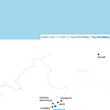
Leaflet
|
Esri
|
© IGN
|
© OpenStreetMap
|
TouristicMaps
MILAN
ITALIE
SOPHIA
MONACO
ANTIPOLIS
NICE
CANNES
ANTIBES