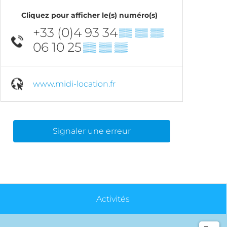
Cliquez pour afficher le(s) numéro(s)
+33 (0)4 93 34
▒▒ ▒▒ ▒▒
06 10 25
▒▒ ▒▒ ▒▒
www.midi-location.fr
Signaler une erreur
Activités