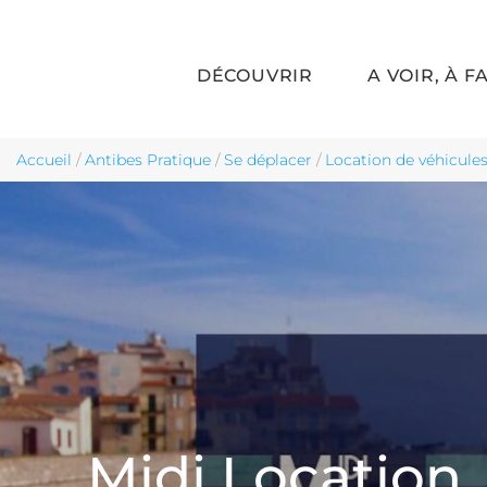
DÉCOUVRIR
A VOIR, À F
Aller au contenu principal
Accueil
/
Antibes Pratique
/
Se déplacer
/
Location de véhicules
Midi Location