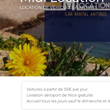
LOCATION DE VÉHICULES
À ANTIBES
Voitures à partir de 55€ par jour.
Livraison aéroport de Nice gratuite.
Accueil tous les jours sauf le dimanche e