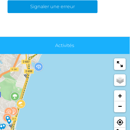
Signaler une erreur
Activités
+
−