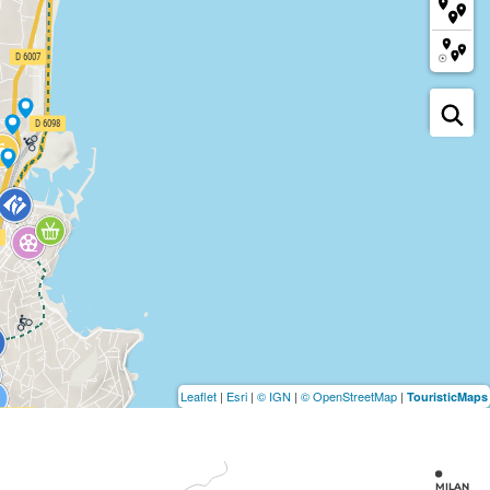
Leaflet
|
Esri
|
© IGN
|
© OpenStreetMap
|
TouristicMaps
MILAN