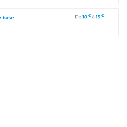
€
€
De
10
à
15
e base