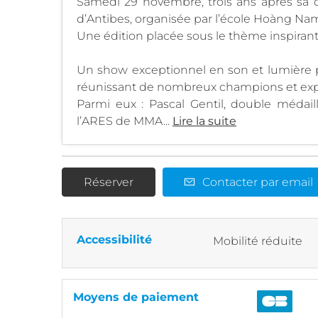
Samedi 29 novembre, trois ans après sa de
d’Antibes, organisée par l’école Hoàng Nam,
Une édition placée sous le thème inspiran
Un show exceptionnel en son et lumière p
réunissant de nombreux champions et expe
Parmi eux : Pascal Gentil, double méda
l’ARES de MMA...
Lire la suite
Réserver
Contacter par email
Accessibilité
Mobilité réduite
Moyens de paiement