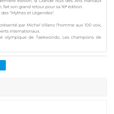
rnière édition, la Grande Nuit des Arts Martiaux
 fait son grand retour pour sa 16ᵉ édition.
t des "Mythes et Légendes".
résenté par Michel Villano l’homme aux 100 voix,
rts internationaux.
illé olympique de Taekwondo, Les champions de