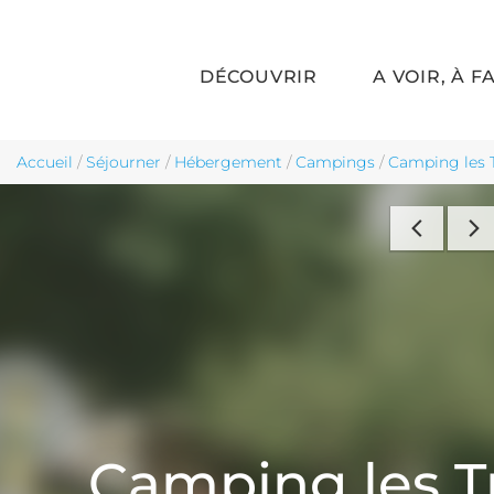
DÉCOUVRIR
A VOIR, À F
Aller au contenu principal
Accueil
/
Séjourner
/
Hébergement
/
Campings
/
Camping les T
Camping les Tr