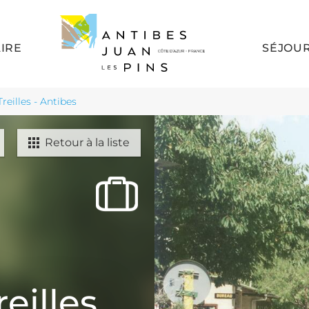
AIRE
SÉJOU
reilles - Antibes
Retour à la liste
eilles