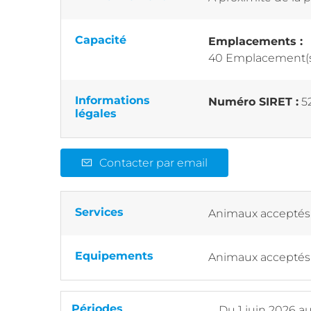
Capacité
Emplacements :
40 Emplacement(
Informations
Numéro SIRET :
5
légales
Contacter par email
Services
Animaux acceptés
Equipements
Animaux acceptés
Périodes
Du
1 juin 2026
a