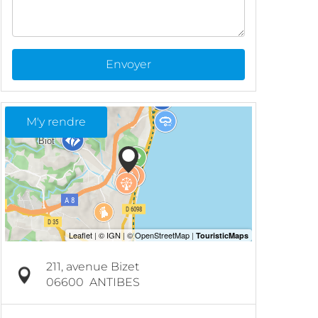
Envoyer
M'y rendre
211, avenue Bizet
06600
ANTIBES