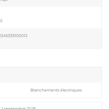
s)
2245333100012
Branchements électriques
u
1 septembre 2026