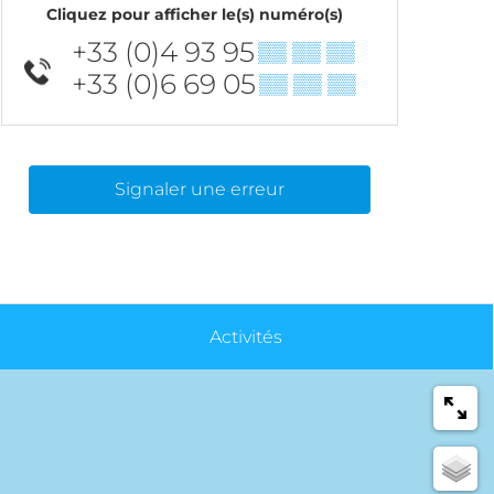
Cliquez pour afficher le(s) numéro(s)
+33 (0)4 93 95
▒▒ ▒▒ ▒▒
+33 (0)6 69 05
▒▒ ▒▒ ▒▒
Signaler une erreur
Activités