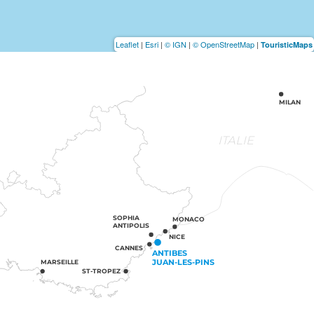
Leaflet
|
Esri
|
© IGN
|
© OpenStreetMap
|
TouristicMaps
MILAN
ITALIE
SOPHIA
MONACO
ANTIPOLIS
NICE
CANNES
ANTIBES
JUAN-LES-PINS
MARSEILLE
ST-TROPEZ