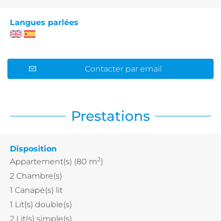
Langues parlées
Contacter par email
Prestations
Disposition
2
Appartement(s)
(80 m
)
2
Chambre(s)
1
Canapé(s) lit
1
Lit(s) double(s)
2
Lit(s) simple(s)