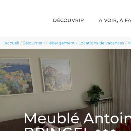
DÉCOUVRIR
A VOIR, À F
Aller au contenu principal
Accueil
/
Séjourner
/
Hébergement
/
Locations de vacances
/
M
Meublé Antoin