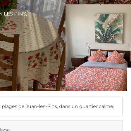
N LES PINS,
 plages de Juan-les-Pins, dans un quartier calme.
plage