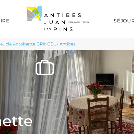
AIRE
SÉJOU
eublé Antoinette BRINGEL - Antibes
ette