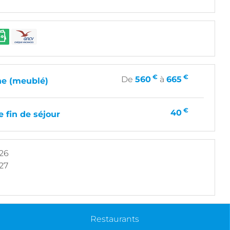
€
€
De
560
à
665
e (meublé)
€
40
 fin de séjour
026
27
Restaurants