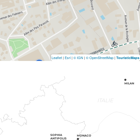
Leaflet
|
Esri
|
© IGN
|
© OpenStreetMap
|
TouristicMaps
MILAN
ITALIE
SOPHIA
MONACO
ANTIPOLIS