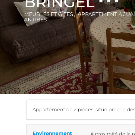
BRINGEL
MEUBLÉS ET GÎTES , APPARTEMENT
À JUA
ANTIBES
Appartement de 2 pièces, situé proche des
Environnement
A proximité de la 