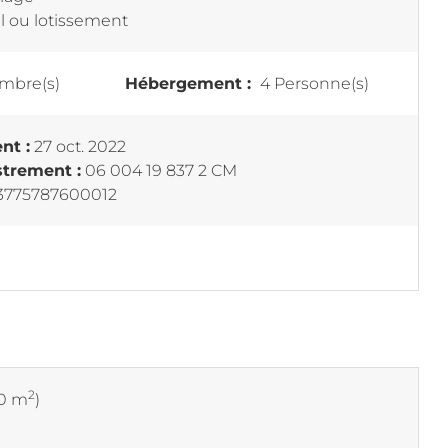
el ou lotissement
mbre(s)
Hébergement :
4 Personne(s)
nt :
27 oct. 2022
trement :
06 004 19 837 2 CM
3775787600012
2
50 m
)