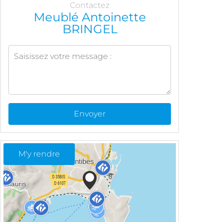
Contactez
Meublé Antoinette
BRINGEL
Envoyer
M'y rendre