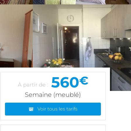
560
€
À partir de :
Semaine (meublé)
Voir tous les tarifs