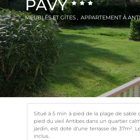
PAVY
MEUBLÉS ET GÎTES , APPARTEMENT
À ANT
Situé à 5 min à pied de la plage de sable d
pied du vieil Antibes dans un quartier cal
jardin, est doté d'une terrasse de 37m². L
inclus.