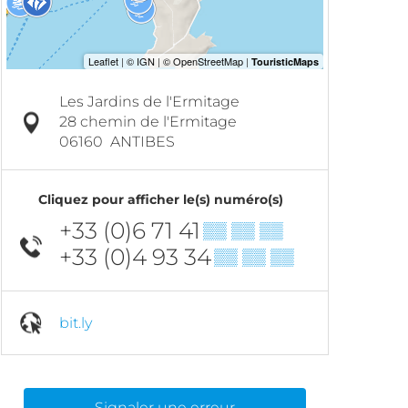
Les Jardins de l'Ermitage
28 chemin de l'Ermitage
06160
ANTIBES
Cliquez pour afficher le(s) numéro(s)
+33 (0)6 71 41
▒▒ ▒▒ ▒▒
+33 (0)4 93 34
▒▒ ▒▒ ▒▒
bit.ly
Signaler une erreur