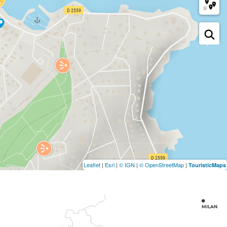
Leaflet
|
Esri
|
© IGN
|
© OpenStreetMap
|
TouristicMaps
MILAN