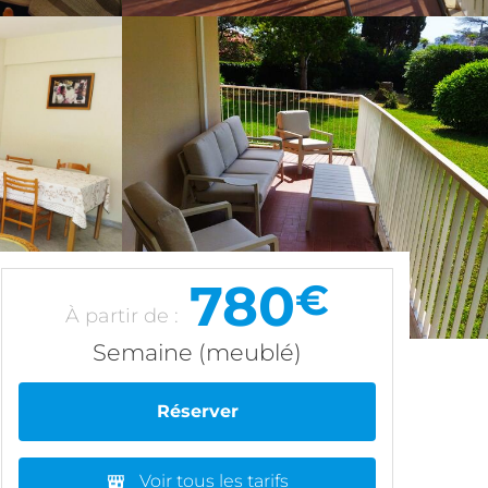
780
€
À partir de :
Semaine (meublé)
Réserver
Voir tous les tarifs