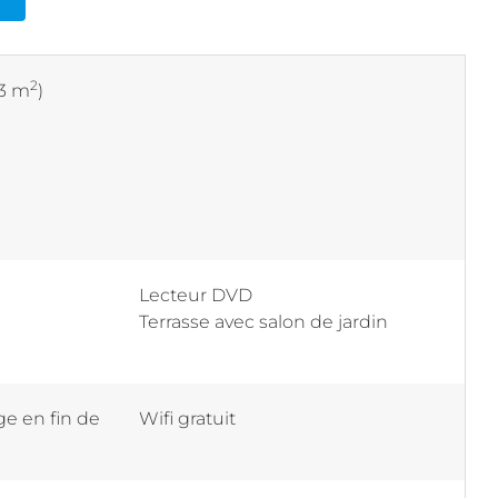
2
3 m
)
Lecteur DVD
Terrasse avec salon de jardin
e en fin de
Wifi gratuit