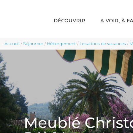
DÉCOUVRIR
A VOIR, À F
Aller au contenu principal
Accueil
/
Séjourner
/
Hébergement
/
Locations de vacances
/
M
Meublé Chris