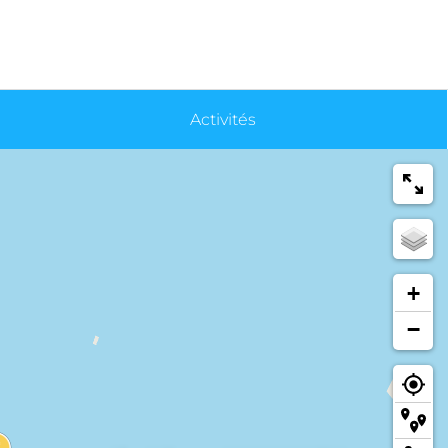
Activités
+
−