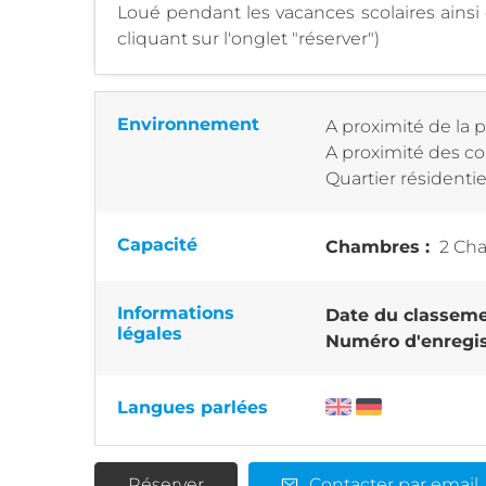
Loué pendant les vacances scolaires ainsi 
cliquant sur l'onglet "réserver")
Environnement
A proximité de la 
A proximité des 
Quartier résidenti
Capacité
Chambres :
2 Cha
Informations
Date du classeme
légales
Numéro d'enregis
Langues parlées
Réserver
Contacter par email