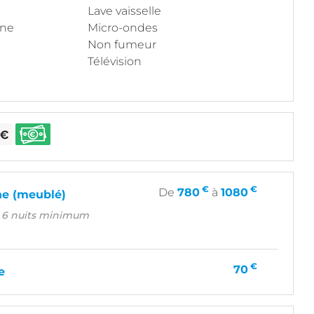
Lave vaisselle
ine
Micro-ondes
Non fumeur
Télévision
€
€
De
780
à
1080
e (meublé)
é 6 nuits minimum
€
70
e