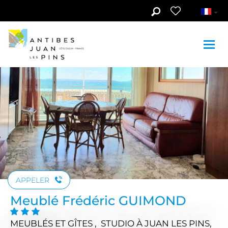
Aller au contenu principal
Voir les photos (5)
APPELER
Meublé Frédéric GUIMOND
MEUBLÉS ET GÎTES , STUDIO
À JUAN LES PINS,