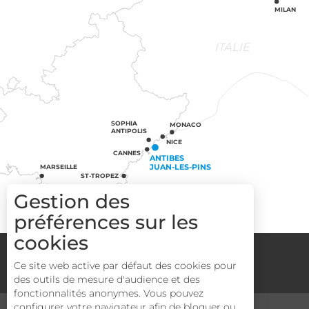
MILAN
ITALIE
SOPHIA
MONACO
ANTIPOLIS
NICE
CANNES
ANTIBES
JUAN-LES-PINS
MARSEILLE
ST-TROPEZ
Gestion des
préférences sur les
cookies
Groupes
Espace Pro
Media
Description
Ce site web active par défaut des cookies pour
Mentions légales
CGV
Plan du site
des outils de mesure d'audience et des
Prestations
fonctionnalités anonymes. Vous pouvez
Tarifs
configurer votre navigateur afin de bloquer ou
MÉDIATHÈQUE
TOURISME & HANDICAP