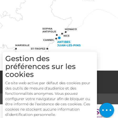
SOPHIA
MONACO
ANTIPOLIS
NICE
CANNES
ANTIBES
JUAN-LES-PINS
MARSEILLE
ST-TROPEZ
Gestion des
préférences sur les
cookies
Groupes
Espace Pro
Media
Description
Ce site web active par défaut des cookies pour
Mentions légales
CGV
Plan du site
des outils de mesure d'audience et des
Prestations
fonctionnalités anonymes. Vous pouvez
Tarifs
configurer votre navigateur afin de bloquer ou
MÉDIATHÈQUE
TOURISME & HANDICAP
être informé de l'existence de ces cookies. Ces
Ouvertures
cookies ne stockent aucune information
d’identification personnelle.