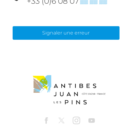
+33 (0)6 08 07
▒▒ ▒▒ ▒▒
Signaler une erreur