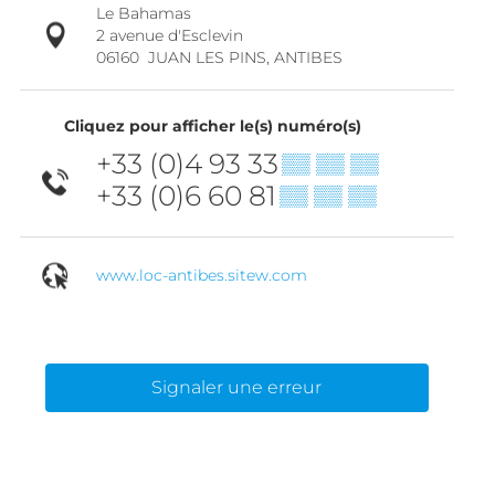
Le Bahamas
2 avenue d'Esclevin
06160
JUAN LES PINS, ANTIBES
Cliquez pour afficher le(s) numéro(s)
+33 (0)4 93 33
▒▒ ▒▒ ▒▒
+33 (0)6 60 81
▒▒ ▒▒ ▒▒
www.loc-antibes.sitew.com
Signaler une erreur