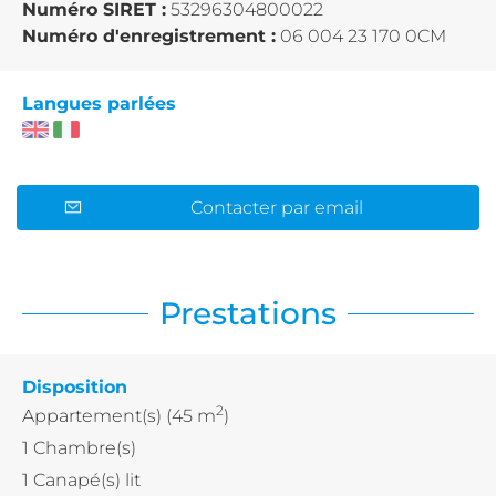
Numéro SIRET :
53296304800022
Numéro d'enregistrement :
06 004 23 170 0CM
Langues parlées
Contacter par email
Prestations
Disposition
2
Appartement(s)
(45 m
)
1
Chambre(s)
1
Canapé(s) lit