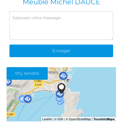
Meublé Michel DAUCE
Envoyer
M'y rendre