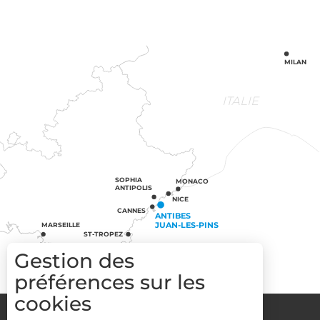
MILAN
ITALIE
SOPHIA
MONACO
ANTIPOLIS
NICE
CANNES
ANTIBES
JUAN-LES-PINS
MARSEILLE
ST-TROPEZ
Gestion des
préférences sur les
cookies
Groupes
Espace Pro
Media