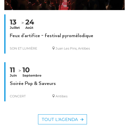
13
24
>
Juillet
Août
Feux d'artifice - festival pyromélodique
SON ET LUMIÈRE
Juan Les Pins, Antibes
11
10
>
Juin
Septembre
Soirée Pop & Saveurs
CONCERT
Antibes
TOUT L'AGENDA