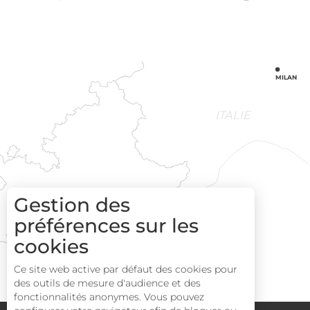
MILAN
ITALIE
SOPHIA
MONACO
Gestion des
ANTIPOLIS
NICE
préférences sur les
CANNES
ANTIBES
JUAN-LES-PINS
MARSEILLE
cookies
ST-TROPEZ
Ce site web active par défaut des cookies pour
des outils de mesure d'audience et des
fonctionnalités anonymes. Vous pouvez