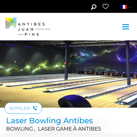
Aller au contenu principal
Voir les photos (3)
APPELER
Laser Bowling Antibes
BOWLING , LASER GAME
À ANTIBES