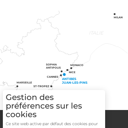
MILAN
ITALIE
SOPHIA
MONACO
ANTIPOLIS
NICE
CANNES
ANTIBES
JUAN-LES-PINS
MARSEILLE
ST-TROPEZ
Gestion des
préférences sur les
cookies
Groupes
Espace Pro
Media
Ce site web active par défaut des cookies pour
Mentions légales
CGV
Plan du site