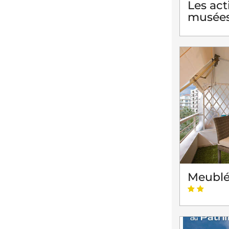
Les act
musées
Meublé