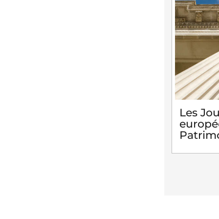
Les Jo
europé
Patrim