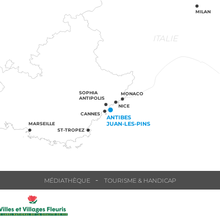
MILAN
ITALIE
SOPHIA
MONACO
ANTIPOLIS
NICE
CANNES
ANTIBES
JUAN-LES-PINS
MARSEILLE
ST-TROPEZ
MÉDIATHÈQUE
TOURISME & HANDICAP