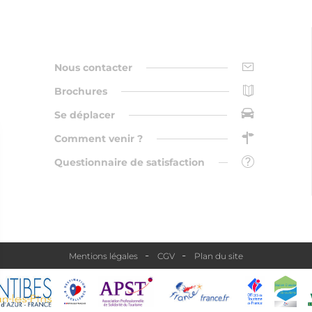
Nous contacter
Brochures
Se déplacer
Comment venir ?
Questionnaire de satisfaction
Mentions légales
CGV
Plan du site