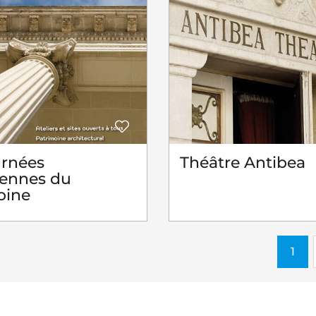
urnées
Théâtre Antibea
ennes du
oine
1