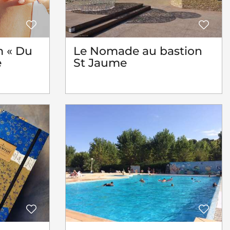
Le Nomade au bastion
m « Du
St Jaume
e