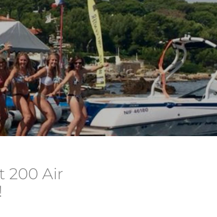
t 200 Air
!