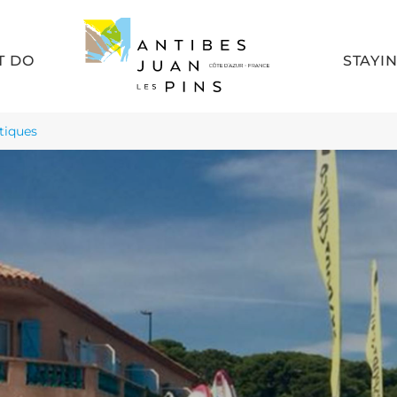
T DO
STAYI
tiques