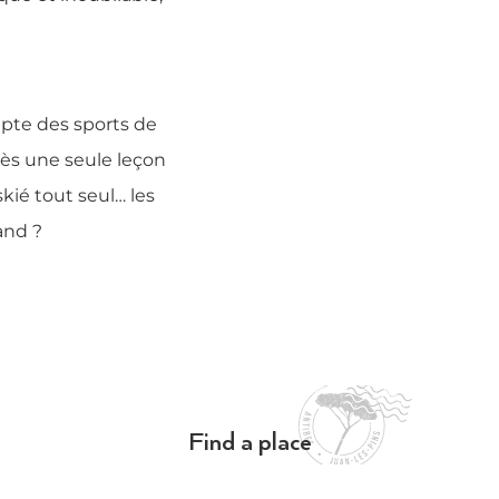
epte des sports de
rès une seule leçon
kié tout seul… les
ence quand ?
Find a place