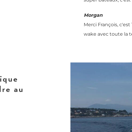
Morgan
Merci François, c'es
wake avec toute la t
tique
dre au